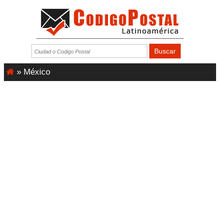
»
México