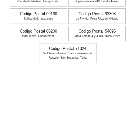
Presidente Madero, Azcapotzalco
Supermanzana 248, Benito Juarez
Codigo Postal 09160
Codigo Postal 93308
Solidaridad, Iztapalapa
La Florida, Poza Rica de Hidalgo
Codigo Postal 06200
Codigo Postal 54695
Plan Tepito, Cuauhtemoc
Santa Teresa 4 y 4 Bis, Huehuetoca
Codigo Postal 71324
5a Etapa Infonavit Fraccionamiento el
Rosario, San Sebastian Tutla