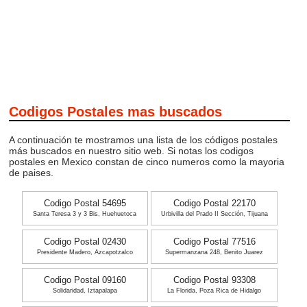
Codigos Postales mas buscados
A continuación te mostramos una lista de los códigos postales
más buscados en nuestro sitio web. Si notas los codigos
postales en Mexico constan de cinco numeros como la mayoria
de paises.
Codigo Postal 54695
Codigo Postal 22170
Santa Teresa 3 y 3 Bis, Huehuetoca
Urbivilla del Prado II Sección, Tijuana
Codigo Postal 02430
Codigo Postal 77516
Presidente Madero, Azcapotzalco
Supermanzana 248, Benito Juarez
Codigo Postal 09160
Codigo Postal 93308
Solidaridad, Iztapalapa
La Florida, Poza Rica de Hidalgo