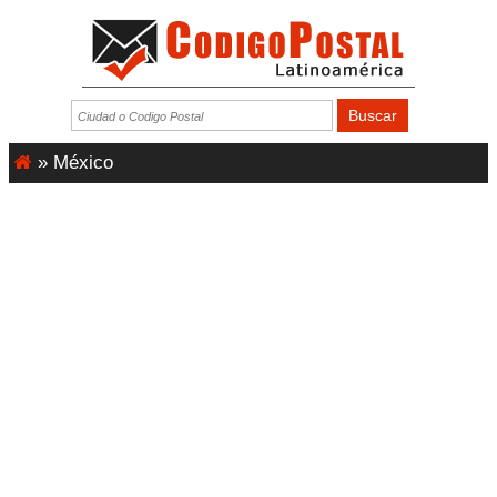
»
México