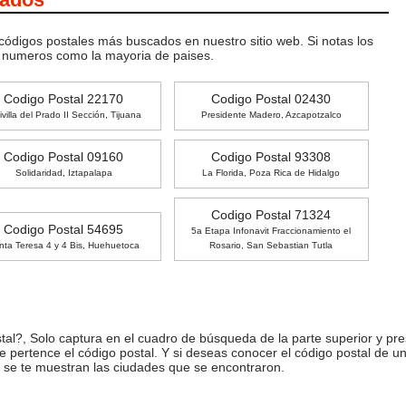
 códigos postales más buscados en nuestro sitio web. Si notas los
o numeros como la mayoria de paises.
Codigo Postal 22170
Codigo Postal 02430
ivilla del Prado II Sección, Tijuana
Presidente Madero, Azcapotzalco
Codigo Postal 09160
Codigo Postal 93308
Solidaridad, Iztapalapa
La Florida, Poza Rica de Hidalgo
Codigo Postal 71324
Codigo Postal 54695
5a Etapa Infonavit Fraccionamiento el
nta Teresa 4 y 4 Bis, Huehuetoca
Rosario, San Sebastian Tutla
l?, Solo captura en el cuadro de búsqueda de la parte superior y pre
ue pertence el código postal. Y si deseas conocer el código postal de 
 se te muestran las ciudades que se encontraron.