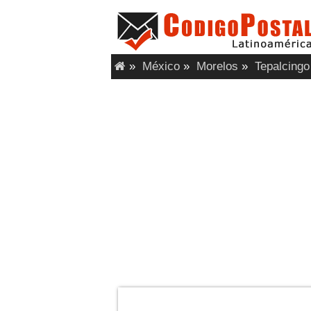
»
México
»
Morelos
»
Tepalcingo