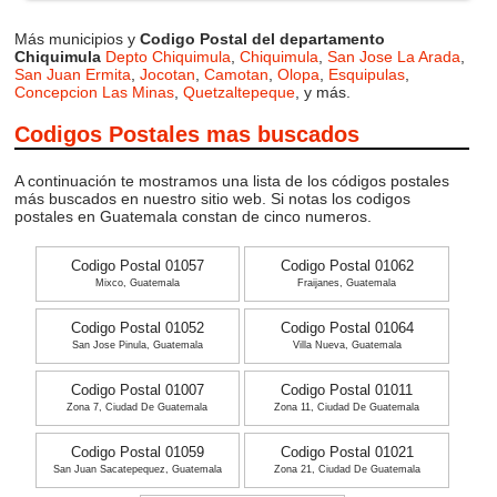
Más municipios y
Codigo Postal del departamento
Chiquimula
Depto Chiquimula
,
Chiquimula
,
San Jose La Arada
,
San Juan Ermita
,
Jocotan
,
Camotan
,
Olopa
,
Esquipulas
,
Concepcion Las Minas
,
Quetzaltepeque
, y más.
Codigos Postales mas buscados
A continuación te mostramos una lista de los códigos postales
más buscados en nuestro sitio web. Si notas los codigos
postales en Guatemala constan de cinco numeros.
Codigo Postal 01057
Codigo Postal 01062
Mixco, Guatemala
Fraijanes, Guatemala
Codigo Postal 01052
Codigo Postal 01064
San Jose Pinula, Guatemala
Villa Nueva, Guatemala
Codigo Postal 01007
Codigo Postal 01011
Zona 7, Ciudad De Guatemala
Zona 11, Ciudad De Guatemala
Codigo Postal 01059
Codigo Postal 01021
San Juan Sacatepequez, Guatemala
Zona 21, Ciudad De Guatemala