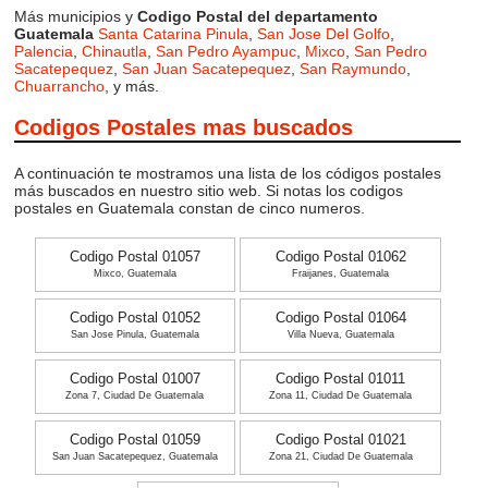
Más municipios y
Codigo Postal del departamento
Guatemala
Santa Catarina Pinula
,
San Jose Del Golfo
,
Palencia
,
Chinautla
,
San Pedro Ayampuc
,
Mixco
,
San Pedro
Sacatepequez
,
San Juan Sacatepequez
,
San Raymundo
,
Chuarrancho
, y más.
Codigos Postales mas buscados
A continuación te mostramos una lista de los códigos postales
más buscados en nuestro sitio web. Si notas los codigos
postales en Guatemala constan de cinco numeros.
Codigo Postal 01057
Codigo Postal 01062
Mixco, Guatemala
Fraijanes, Guatemala
Codigo Postal 01052
Codigo Postal 01064
San Jose Pinula, Guatemala
Villa Nueva, Guatemala
Codigo Postal 01007
Codigo Postal 01011
Zona 7, Ciudad De Guatemala
Zona 11, Ciudad De Guatemala
Codigo Postal 01059
Codigo Postal 01021
San Juan Sacatepequez, Guatemala
Zona 21, Ciudad De Guatemala