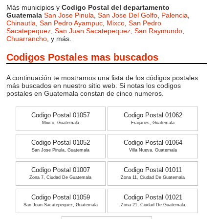
Más municipios y
Codigo Postal del departamento
Guatemala
San Jose Pinula
,
San Jose Del Golfo
,
Palencia
,
Chinautla
,
San Pedro Ayampuc
,
Mixco
,
San Pedro
Sacatepequez
,
San Juan Sacatepequez
,
San Raymundo
,
Chuarrancho
, y más.
Codigos Postales mas buscados
A continuación te mostramos una lista de los códigos postales
más buscados en nuestro sitio web. Si notas los codigos
postales en Guatemala constan de cinco numeros.
Codigo Postal 01057
Codigo Postal 01062
Mixco, Guatemala
Fraijanes, Guatemala
Codigo Postal 01052
Codigo Postal 01064
San Jose Pinula, Guatemala
Villa Nueva, Guatemala
Codigo Postal 01007
Codigo Postal 01011
Zona 7, Ciudad De Guatemala
Zona 11, Ciudad De Guatemala
Codigo Postal 01059
Codigo Postal 01021
San Juan Sacatepequez, Guatemala
Zona 21, Ciudad De Guatemala