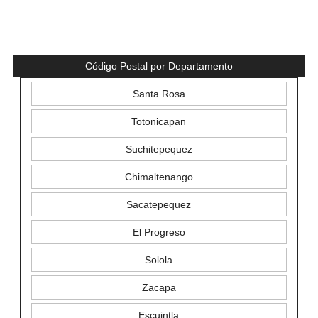
Código Postal por Departamento
Santa Rosa
Totonicapan
Suchitepequez
Chimaltenango
Sacatepequez
El Progreso
Solola
Zacapa
Escuintla