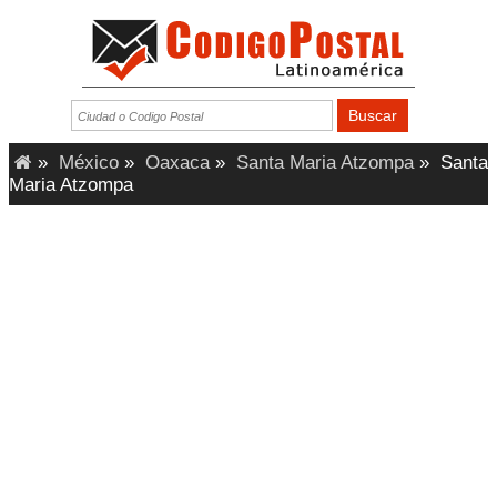
»
México
»
Oaxaca
»
Santa Maria Atzompa
»
Santa
Maria Atzompa