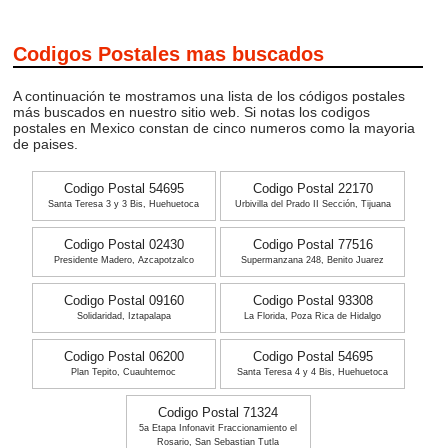
Codigos Postales mas buscados
A continuación te mostramos una lista de los códigos postales
más buscados en nuestro sitio web. Si notas los codigos
postales en Mexico constan de cinco numeros como la mayoria
de paises.
Codigo Postal 54695
Codigo Postal 22170
Santa Teresa 3 y 3 Bis, Huehuetoca
Urbivilla del Prado II Sección, Tijuana
Codigo Postal 02430
Codigo Postal 77516
Presidente Madero, Azcapotzalco
Supermanzana 248, Benito Juarez
Codigo Postal 09160
Codigo Postal 93308
Solidaridad, Iztapalapa
La Florida, Poza Rica de Hidalgo
Codigo Postal 06200
Codigo Postal 54695
Plan Tepito, Cuauhtemoc
Santa Teresa 4 y 4 Bis, Huehuetoca
Codigo Postal 71324
5a Etapa Infonavit Fraccionamiento el
Rosario, San Sebastian Tutla