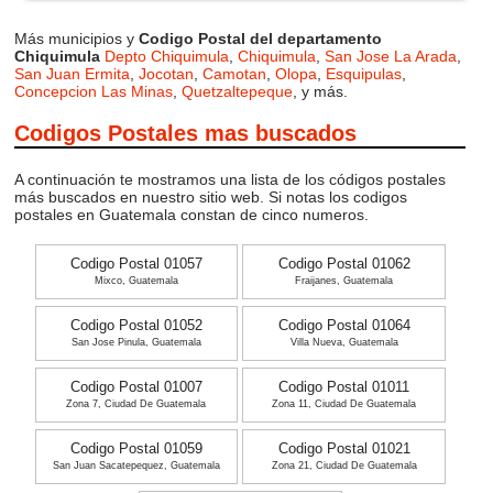
Más municipios y
Codigo Postal del departamento
Chiquimula
Depto Chiquimula
,
Chiquimula
,
San Jose La Arada
,
San Juan Ermita
,
Jocotan
,
Camotan
,
Olopa
,
Esquipulas
,
Concepcion Las Minas
,
Quetzaltepeque
, y más.
Codigos Postales mas buscados
A continuación te mostramos una lista de los códigos postales
más buscados en nuestro sitio web. Si notas los codigos
postales en Guatemala constan de cinco numeros.
Codigo Postal 01057
Codigo Postal 01062
Mixco, Guatemala
Fraijanes, Guatemala
Codigo Postal 01052
Codigo Postal 01064
San Jose Pinula, Guatemala
Villa Nueva, Guatemala
Codigo Postal 01007
Codigo Postal 01011
Zona 7, Ciudad De Guatemala
Zona 11, Ciudad De Guatemala
Codigo Postal 01059
Codigo Postal 01021
San Juan Sacatepequez, Guatemala
Zona 21, Ciudad De Guatemala